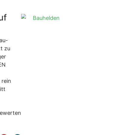
uf
Bau-
t zu
ger
EN
 rein
itt
bewerten