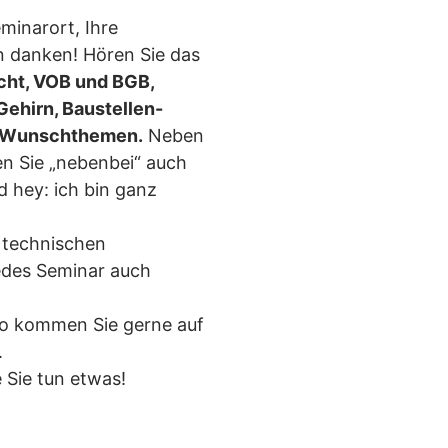
minarort, Ihre
n danken! Hören Sie das
cht, VOB und BGB,
Gehirn, Baustellen-
h Wunschthemen.
Neben
n Sie „nebenbei“ auch
d hey: ich bin ganz
 technischen
edes Seminar auch
lso kommen Sie gerne auf
.
 Sie tun etwas!