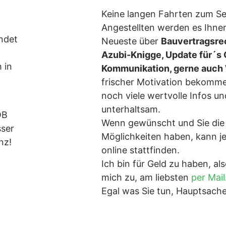
Keine langen Fahrten zum Se
h
Angestellten werden es Ihne
ndet
Neueste über
Bauvertragsre
Azubi-Knigge, Update für´s 
 in
Kommunikation, gerne auc
frischer Motivation bekomme
noch viele wertvolle Infos un
unterhaltsam.
OB
Wenn gewünscht und Sie die
sser
Möglichkeiten haben, kann j
nz!
online stattfinden.
Ich bin für Geld zu haben, a
mich zu, am liebsten
per Mail
Egal was Sie tun, Hauptsache