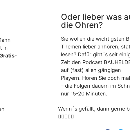
Oder lieber was a
die Ohren?
Sie wollen die wichtigsten 
 Dann
Themen lieber anhören, stat
t in
lesen? Dafür gibt´s seit eini
Gratis-
Zeit den Podcast BAUHELD
auf (fast) allen gängigen
Playern. Hören Sie doch mal
– die Folgen dauern im Schn
nur 15-20 Minuten.
Wenn´s gefällt, dann gerne 
en




