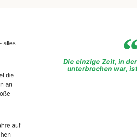
 alles
Die einzige Zeit, in d
unterbrochen war, is
l die
en an
roße
hre auf
ichen