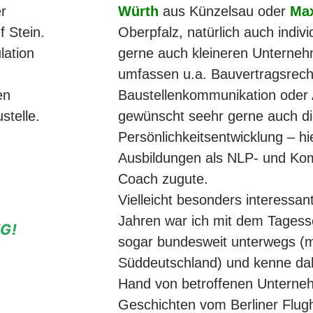
r
Würth
aus Künzelsau oder
Max
f Stein.
Oberpfalz, natürlich auch indivi
lation
gerne auch kleineren Unterne
umfassen u.a. Bauvertragsrech
en
Baustellenkommunikation oder 
stelle.
gewünscht seehr gerne auch di
Persönlichkeitsentwicklung – h
Ausbildungen als NLP- und Kom
Coach zugute.
Vielleicht besonders interessant
Jahren war ich mit dem Tagess
G!
sogar bundesweit unterwegs (mit
Süddeutschland) und kenne dahe
Hand von betroffenen Unterneh
Geschichten vom Berliner Flugh